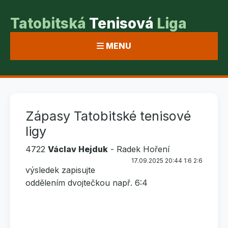
Tatobitská
Tenisová
Liga
MENU
Zápasy Tatobitské tenisové
ligy
4722
Václav Hejduk
- Radek Hoření
17.09.2025 20:44 1:6 2:6
výsledek zapisujte
oddělením dvojtečkou např. 6:4